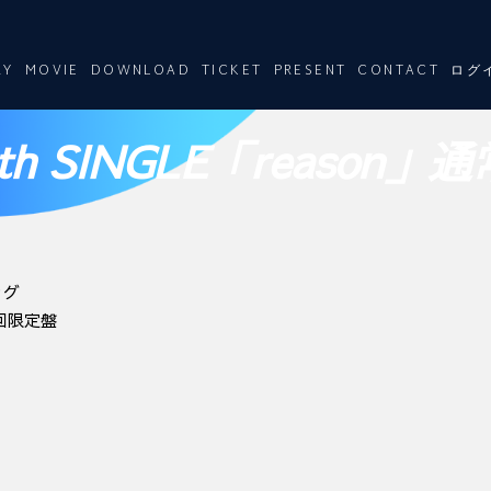
RY
MOVIE
DOWNLOAD
TICKET
PRESENT
CONTACT
ログ
4th SINGLE「reason」
ッグ
」初回限定盤