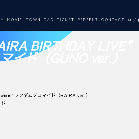
RY
MOVIE
DOWNLOAD
TICKET
PRESENT
CONTACT
ログ
IRA BIRTHDAY LIVE”
イド（GUNO ver.）
"Twiins"ランダムブロマイド（RAIRA ver.）
ード