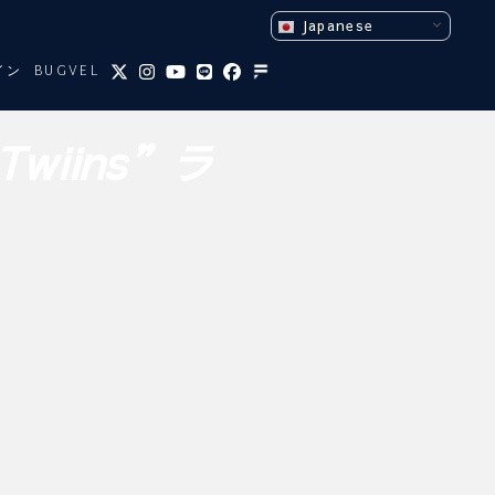
Japanese
イン
BUGVEL
Twiins”ラ