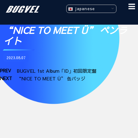
Japanese
“NICE TO MEET Ü” ペンラ
イト
2023.08.07
PREV
BUGVEL 1st Album「ID」初回限定盤
NEXT
“NICE TO MEET Ü” 缶バッジ