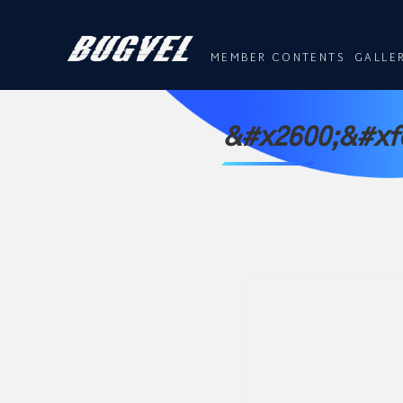
MEMBER CONTENTS
GALLE
&#x2600;&#xf